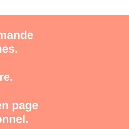
emande
ues.
re.
 en page
onnel.