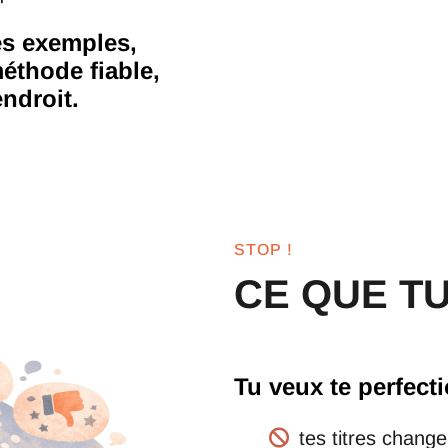
es exemples,
méthode fiable,
ndroit.
STOP !
CE QUE T
Tu veux te perfect
tes titres chang