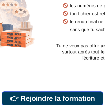
les numéros de 
ton fichier est r
le rendu final ne 
sans que tu sac
Tu ne veux pas offrir
u
surtout après tout
le
l’écriture e
👉 Rejoindre la formation