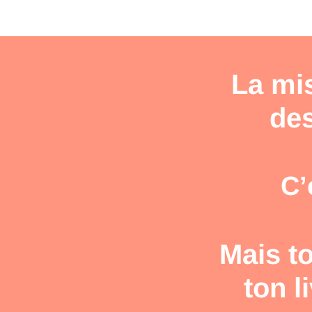
La mi
des
C’
Mais to
ton l